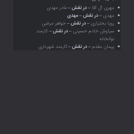
مهری آل آقا
– در نقش –
مادر مهدی
مهدی
– در نقش – مهدی
رویا بختیاری
– در نقش –
خواهر مرضی
سیاوش خادم حسینی
– در نقش –
کارمند
نوانخانه
پیمان مقدم
– در نقش –
کارمند شهرداری
کیمیا سبط رسول
– در نقش –
مسافر
رخساره شجاع‌الدین
کمیل علیپور
عوامل
مدیر فیلمبرداری: کوروش سیگارودی
صدا: امیر شاهوردی
تدوین: قاسم خدابنده‌لو
مترجم: حسن شرف‌الدین